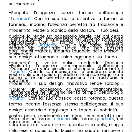
sul mercato:
-Scoprite l’eleganza senza tempo dell’orologio
“
Tonneau
”. Con la sua cassa distintiva a forma di
tonneau, incarna l’alleanza perfetta tra tradizione e
modernità. Modello iconico della Maison, il suo design
audace lo rende un accessorio ideale per chi cerca
-Per i più audaci, immergetevi nell’universo sofisticato
raffinatezza. Con la forma “Tonneau”, lasciatevi
dell’orologio “
Octagon
”. Con la sua cassa distintiva
sedurre da uno stile unico che non passerà
dagli angoli marcati, incarna l’audacia della Maison. Il
inosservato.
suo design ottagonale unico aggiunge un tocco di
modernità al vostro polso, rendendo l’orologio
-Esplorate l’eleganza incomparabile dell’orologio
“Octagon” un vero gioiello di orologeria. Affermate il
“
Square
”. Con la sua iconica cassa quadrata, questa
vostro stile con questo modello che unisce eleganza e
forma offre un perfetto equilibrio tra tradizione e
carattere.
modernità. Il suo design innovativo rende l’orologio
“Square” un accessorio da uomo intramontabile,
-Immergetevi nell’universo senza tempo dell’orologio
adatto a ogni occasione.
“
Round
”. Con la sua classica cassa rotonda, questa
forma incarna l’essenza stessa dell’eleganza. Il suo
design essenziale aggiunge un tocco di sobrietà al
vostro polso, rendendolo un accessorio perfetto per
Dalla iconica forma
tonneau
alla forma
quadrata
; dal
ogni occasione.
nero dorato al verde intenso; cinturini in pelle, maglia
milanese o acciaio… la Maison ha saputo rompere i