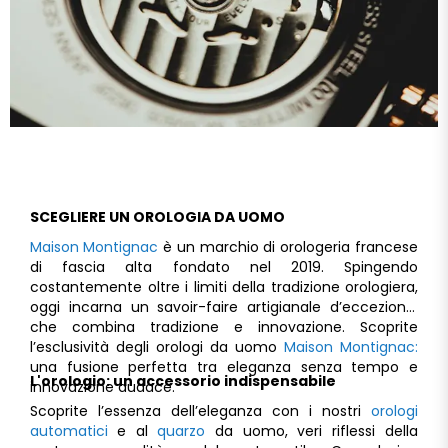
SCEGLIERE UN OROLOGIA DA UOMO
Maison Montignac
è un marchio di orologeria francese
di fascia alta fondato nel 2019. Spingendo
costantemente oltre i limiti della tradizione orologiera,
oggi incarna un savoir-faire artigianale d’eccezione,
che combina tradizione e innovazione. Scoprite
l’esclusività degli orologi da uomo
Maison Montignac:
una fusione perfetta tra eleganza senza tempo e
L'orologio: un accessorio indispensabile
innovazione audace.
Scoprite l’essenza dell’eleganza con i nostri
orologi
automatici
e al
quarzo
da uomo, veri riflessi della