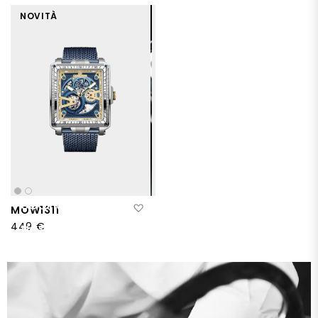
NOVITÀ
SCOPRITE
Aggiungi alla lista desideri
MOW1311
I
449 €
NOSTRI
BESTSELLERS