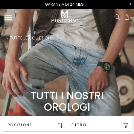
x
GARANZIA DI 24 MESI
Ca
< TUTTE LE COLLEZIONI
TUTTI I NOSTRI
OROLOGI
FILTRO