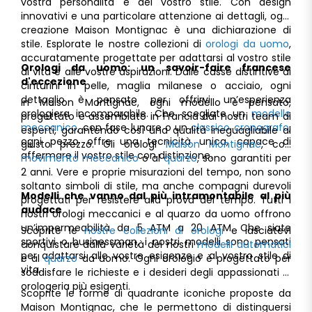
vostra personalità e del vostro stile. Con design
innovativi e una particolare attenzione ai dettagli, ogni
creazione Maison Montignac è una dichiarazione di
stile. Esplorate le nostre collezioni di
orologi da uomo
,
accuratamente progettate per adattarsi al vostro stile
Orologi da uomo: un savoir-faire francese
di vita e alle vostre aspirazioni. Dalle casse distintive ai
d'eccezione
cinturini in pelle, maglia milanese o acciaio, ogni
dettaglio è pensato per offrirvi un’esperienza
In Maison Montignac, ogni modello è pensato,
orologiera incomparabile. Che scegliate un
modello
progettato e assemblato in Francia dai nostri team di
meccanico
, con fase lunare o un
classico cronografo
,
esperti, garantendo così una qualità ineguagliabile al
ogni pezzo offre una tecnicità unica, capace di
giusto prezzo. Gli orologi
Maison Montignac
, con
affermare il vostro stile con distinzione.
movimento meccanico
o al
quarzo
, sono garantiti per
2 anni. Vere e proprie misurazioni del tempo, non sono
soltanto simboli di stile, ma anche compagni durevoli
Modelli che vanno dal più intramontabile al più
progettati per resistere alla prova del tempo. Tutti i
audace
nostri orologi meccanici e al quarzo da uomo offrono
un’impermeabilità da 5 ATM a 20 ATM. Che siate
Scoprite le
nostre collezioni di orologi
e lasciatevi
sportivi o businessman, i nostri modelli sono pensati
conquistare dalla varietà dei nostri
modelli automatici
per adattarsi alle vostre esigenze e al vostro stile di
e al
quarzo
da uomo. Ogni orologio è progettato per
vita.
soddisfare le richieste e i desideri degli appassionati di
orologeria più esigenti.
Scoprite le forme di quadrante iconiche proposte da
Maison Montignac, che le permettono di distinguersi