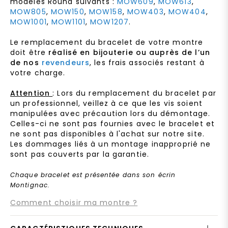
modèles Round suivants :
MOW609
,
MOW613
,
MOW805
,
MOW150
,
MOW158
,
MOW403
,
MOW404
,
MOW1001
,
MOW1101
,
MOW1207
.
Le remplacement du bracelet de votre montre
doit être
réalisé en bijouterie ou auprès de l’un
de nos
revendeurs
, les frais associés restant à
votre charge.
Attention
: Lors du remplacement du bracelet par
un professionnel, veillez à ce que les vis soient
manipulées avec précaution lors du démontage.
Celles-ci ne sont pas fournies avec le bracelet et
ne sont pas disponibles à l'achat sur notre site.
Les dommages liés à un montage inapproprié ne
sont pas couverts par la garantie.
Chaque bracelet est présentée dans son écrin
Montignac.
Comment choisir ma montre ?