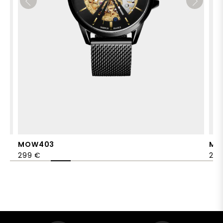
MOW403
MO
299 €
299