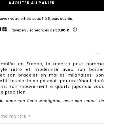
AJOUTER AU PANIER
evez votre article sous 3 à 5 jours ouvrés.
Payez en 3 échéances de
53,80 €
semblée en France, la montre pour homme
tyle rétro et modernité avec son boîtier
et son bracelet en mailles milanaises. Son
tif squelette se poursuit par un réhaut doté
ins. Son mouvement à quartz japonais vous
te précision.
du dans son écrin Montignac, avec son carnet de
 ma montre ?