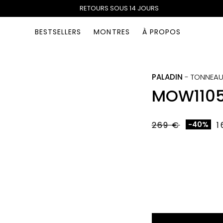
RETOURS SOUS 14 JOURS
BESTSELLERS
MONTRES
À PROPOS
PALADIN
-
TONNEA
MOW110
269 €
-40%
1