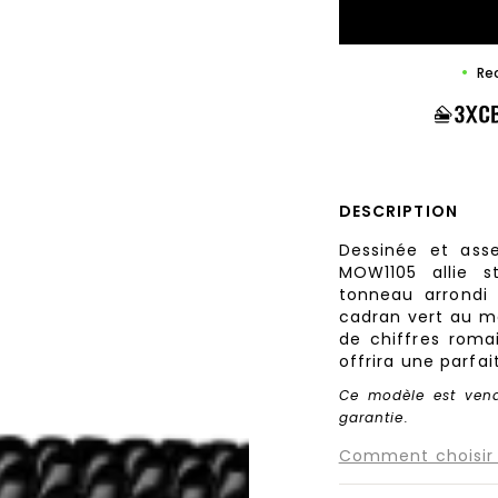
Rec
DESCRIPTION
Dessinée et as
MOW1105 allie s
tonneau arrondi 
cadran vert au mo
de chiffres roma
offrira une parfai
Ce modèle est ven
garantie.
Comment choisir