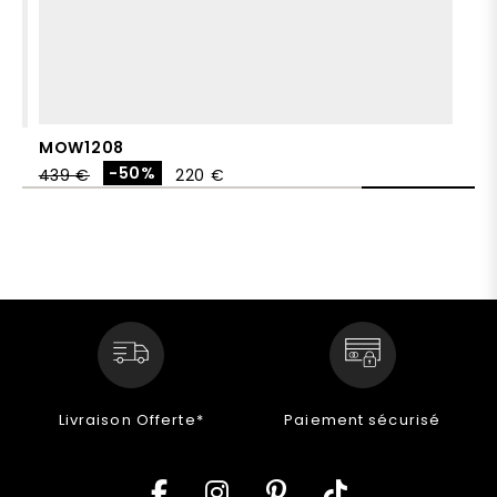
MOW1208
-50%
439 €
220 €
Livraison Offerte*
Paiement sécurisé