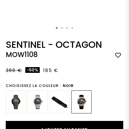
Skip to the beginning of the images gallery
SENTINEL
-
OCTAGON
MOW1108
369 €
-50%
185 €
CHOISISSEZ LA COULEUR :
NOIR