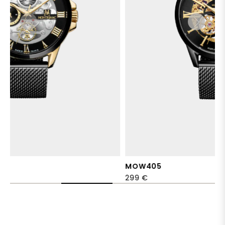
MOW405
MO
299 €
289