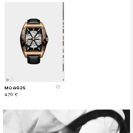
SCOPRITE
Aggiungi alla lista desideri
MOW605
I
439 €
NOSTRI
BESTSELLERS