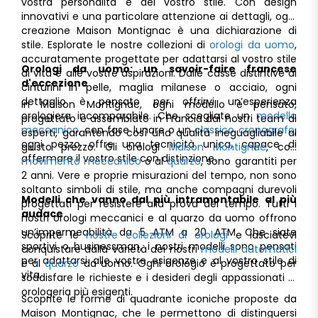
vostra personalità e del vostro stile. Con design
innovativi e una particolare attenzione ai dettagli, ogni
creazione Maison Montignac è una dichiarazione di
stile. Esplorate le nostre collezioni di
orologi da uomo
,
accuratamente progettate per adattarsi al vostro stile
Orologi da uomo: un savoir-faire francese
di vita e alle vostre aspirazioni. Dalle casse distintive ai
d'eccezione
cinturini in pelle, maglia milanese o acciaio, ogni
dettaglio è pensato per offrirvi un’esperienza
In Maison Montignac, ogni modello è pensato,
orologiera incomparabile. Che scegliate un
modello
progettato e assemblato in Francia dai nostri team di
meccanico
, con fase lunare o un
classico cronografo
,
esperti, garantendo così una qualità ineguagliabile al
ogni pezzo offre una tecnicità unica, capace di
giusto prezzo. Gli orologi
Maison Montignac
, con
affermare il vostro stile con distinzione.
movimento meccanico
o al
quarzo
, sono garantiti per
2 anni. Vere e proprie misurazioni del tempo, non sono
soltanto simboli di stile, ma anche compagni durevoli
Modelli che vanno dal più intramontabile al più
progettati per resistere alla prova del tempo. Tutti i
audace
nostri orologi meccanici e al quarzo da uomo offrono
un’impermeabilità da 5 ATM a 20 ATM. Che siate
Scoprite le
nostre collezioni di orologi
e lasciatevi
sportivi o businessman, i nostri modelli sono pensati
conquistare dalla varietà dei nostri
modelli automatici
per adattarsi alle vostre esigenze e al vostro stile di
e al
quarzo
da uomo. Ogni orologio è progettato per
vita.
soddisfare le richieste e i desideri degli appassionati di
orologeria più esigenti.
Scoprite le forme di quadrante iconiche proposte da
Maison Montignac, che le permettono di distinguersi