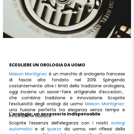
SCEGLIERE UN OROLOGIA DA UOMO
Maison Montignac
è un marchio di orologeria francese
di fascia alta fondato nel 2019. Spingendo
costantemente oltre i limiti della tradizione orologiera,
oggi incarna un savoir-faire artigianale d’eccezione,
che combina tradizione e innovazione. Scoprite
l’esclusività degli orologi da uomo
Maison Montignac:
una fusione perfetta tra eleganza senza tempo e
L'orologio: un accessorio indispensabile
innovazione audace.
Scoprite l’essenza dell’eleganza con i nostri
orologi
automatici
e al
quarzo
da uomo, veri riflessi della