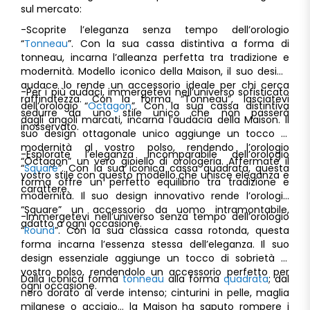
sul mercato:
-Scoprite l’eleganza senza tempo dell’orologio
“
Tonneau
”. Con la sua cassa distintiva a forma di
tonneau, incarna l’alleanza perfetta tra tradizione e
modernità. Modello iconico della Maison, il suo design
audace lo rende un accessorio ideale per chi cerca
-Per i più audaci, immergetevi nell’universo sofisticato
raffinatezza. Con la forma “Tonneau”, lasciatevi
dell’orologio “
Octagon
”. Con la sua cassa distintiva
sedurre da uno stile unico che non passerà
dagli angoli marcati, incarna l’audacia della Maison. Il
inosservato.
suo design ottagonale unico aggiunge un tocco di
modernità al vostro polso, rendendo l’orologio
-Esplorate l’eleganza incomparabile dell’orologio
“Octagon” un vero gioiello di orologeria. Affermate il
“
Square
”. Con la sua iconica cassa quadrata, questa
vostro stile con questo modello che unisce eleganza e
forma offre un perfetto equilibrio tra tradizione e
carattere.
modernità. Il suo design innovativo rende l’orologio
“Square” un accessorio da uomo intramontabile,
-Immergetevi nell’universo senza tempo dell’orologio
adatto a ogni occasione.
“
Round
”. Con la sua classica cassa rotonda, questa
forma incarna l’essenza stessa dell’eleganza. Il suo
design essenziale aggiunge un tocco di sobrietà al
vostro polso, rendendolo un accessorio perfetto per
Dalla iconica forma
tonneau
alla forma
quadrata
; dal
ogni occasione.
nero dorato al verde intenso; cinturini in pelle, maglia
milanese o acciaio… la Maison ha saputo rompere i