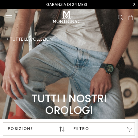
x
GARANZIA DI 24 MESI
Ca
< TUTTE LE COLLEZIONI
TUTTI I NOSTRI
OROLOGI
FILTRO