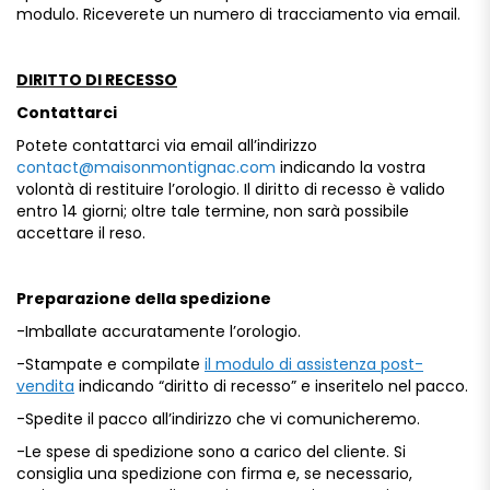
modulo.
Riceverete
un
numero
di
tracciamento
via
email.
DIRITTO DI RECESSO
Contattarci
Potete
contattarci
via
email
all’indirizzo
contact@
maisonmontignac.
com
indicando
la
vostra
volontà
di
restituire
l’orologio.
Il
diritto
di
recesso
è
valido
entro
14
giorni;
oltre
tale
termine,
non
sarà
possibile
accettare
il
reso.
Preparazione
della
spedizione
-Imballate
accuratamente
l’orologio.
-Stampate
e
compilate
il modulo di assistenza post-
vendita
indicando “
diritto
di
recesso”
e
inseritelo
nel
pacco.
-Spedite
il
pacco
all’indirizzo
che
vi
comunicheremo.
-Le
spese
di
spedizione
sono
a
carico
del
cliente.
Si
consiglia
una
spedizione
con
firma
e,
se
necessario,