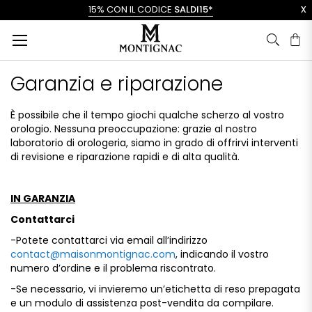
x
15% CON IL CODICE
SALDI15*
Ca
Garanzia e riparazione
È
possibile
che
il
tempo
giochi
qualche
scherzo
al
vostro
orologio.
Nessuna
preoccupazione:
grazie
al
nostro
laboratorio
di
orologeria,
siamo
in
grado
di
offrirvi
interventi
di
revisione
e
riparazione
rapidi
e
di
alta
qualità.
IN GARANZIA
Contattarci
-Potete
contattarci
via
email
all’indirizzo
contact@
maisonmontignac.
com
,
indicando
il
vostro
numero
d’ordine
e
il
problema
riscontrato.
-Se
necessario,
vi
invieremo
un’etichetta
di
reso
prepagata
e
un
modulo
di
assistenza
post-
vendita
da
compilare.