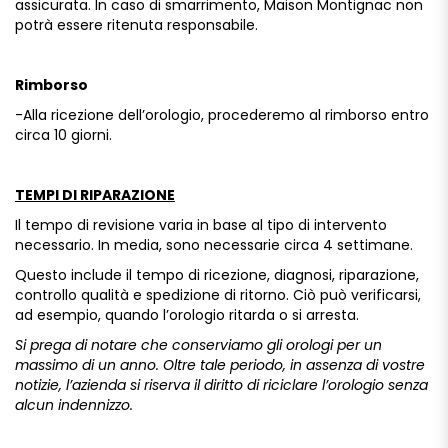
assicurata.
In
caso
di
smarrimento,
Maison
Montignac
non
potrà
essere
ritenuta
responsabile.
Rimborso
-Alla
ricezione
dell’orologio,
procederemo
al
rimborso
entro
circa
10
giorni.
TEMPI DI RIPARAZIONE
Il
tempo
di
revisione
varia
in
base
al
tipo
di
intervento
necessario.
In
media,
sono
necessarie
circa
4
settimane.
Questo
include
il
tempo
di
ricezione,
diagnosi,
riparazione,
controllo
qualità
e
spedizione
di
ritorno.
Ciò
può
verificarsi,
ad
esempio,
quando
l’orologio
ritarda
o
si
arresta.
Si
prega
di
notare
che
conserviamo
gli
orologi
per
un
massimo
di
un
anno.
Oltre
tale
periodo,
in
assenza
di
vostre
notizie,
l’azienda
si
riserva
il
diritto
di
riciclare
l’orologio
senza
alcun
indennizzo.