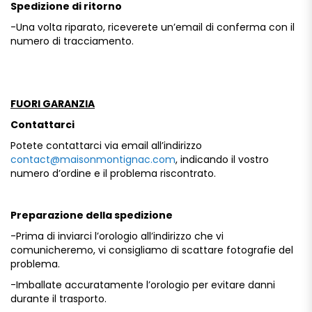
Spedizione
di
ritorno
-Una
volta
riparato,
riceverete
un’email
di
conferma
con
il
numero
di
tracciamento.
FUORI GARANZIA
Contattarci
Potete
contattarci
via
email
all’indirizzo
contact@
maisonmontignac.
com
,
indicando
il
vostro
numero
d’ordine
e
il
problema
riscontrato.
Preparazione
della
spedizione
-Prima
di
inviarci
l’orologio
all’indirizzo
che
vi
comunicheremo,
vi
consigliamo
di
scattare
fotografie
del
problema.
-Imballate
accuratamente
l’orologio
per
evitare
danni
durante
il
trasporto.