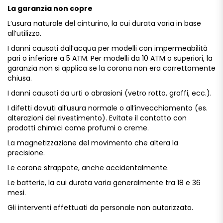
La garanzia non copre
L’usura
naturale
del
cinturino,
la
cui
durata
varia
in
base
all’utilizzo.
I
danni
causati
dall’acqua
per
modelli
con
impermeabilità
pari
o
inferiore
a
5
ATM.
Per
modelli
da
10
ATM
o
superiori,
la
garanzia
non
si
applica
se
la
corona
non
era
correttamente
chiusa.
I
danni
causati
da
urti
o
abrasioni (
vetro
rotto,
graffi,
ecc.).
I
difetti
dovuti
all’usura
normale
o
all’invecchiamento (
es.
alterazioni
del
rivestimento).
Evitate
il
contatto
con
prodotti
chimici
come
profumi
o
creme.
La
magnetizzazione
del
movimento
che
altera
la
precisione.
Le
corone
strappate,
anche
accidentalmente.
Le
batterie,
la
cui
durata
varia
generalmente
tra
18
e
36
mesi.
Gli
interventi
effettuati
da
personale
non
autorizzato.