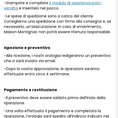
-Stampate
e
compilate
il modulo di assistenza post-
vendita
e
inseritelo
nel
pacco.
-Le
spese
di
spedizione
sono
a
carico
del
cliente.
Consigliamo
una
spedizione
con
firma
alla
consegna
e,
se
necessario,
un’assicurazione.
In
caso
di
smarrimento,
Maison
Montignac
non
potrà
essere
ritenuta
responsabile.
Ispezione
e
preventivo
-Alla
ricezione,
i
nostri
orologiai
redigeranno
un
preventivo
che
vi
sarà
inviato
via
email.
-Dopo
la
vostra
approvazione,
le
riparazioni
saranno
effettuate
entro
circa
4
settimane.
Pagamento
e
restituzione
-Il
preventivo
deve
essere
saldato
prima
dell’inizio
della
riparazione.
-Una
volta
effettuato
il
pagamento
e
completata
la
riparazione,
l’orologio
sarà
spedito
all’indirizzo
indicato
nel