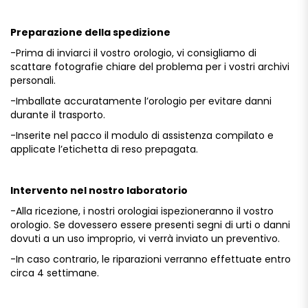
Preparazione
della
spedizione
-Prima
di
inviarci
il
vostro
orologio,
vi
consigliamo
di
scattare
fotografie
chiare
del
problema
per
i
vostri
archivi
personali.
-Imballate
accuratamente
l’orologio
per
evitare
danni
durante
il
trasporto.
-Inserite
nel
pacco
il
modulo
di
assistenza
compilato
e
applicate
l’etichetta
di
reso
prepagata.
Intervento
nel
nostro
laboratorio
-Alla
ricezione,
i
nostri
orologiai
ispezioneranno
il
vostro
orologio.
Se
dovessero
essere
presenti
segni
di
urti
o
danni
dovuti
a
un
uso
improprio,
vi
verrà
inviato
un
preventivo.
-In
caso
contrario,
le
riparazioni
verranno
effettuate
entro
circa
4
settimane.