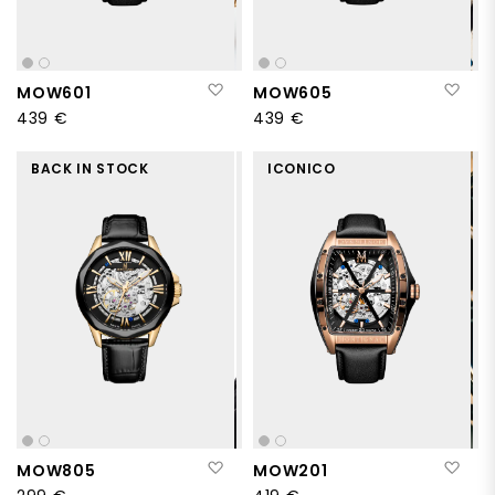
Aggiungi alla lista desideri
Aggi
MOW601
MOW605
439 €
439 €
BACK IN STOCK
ICONICO
Aggiungi alla lista desideri
Aggi
MOW805
MOW201