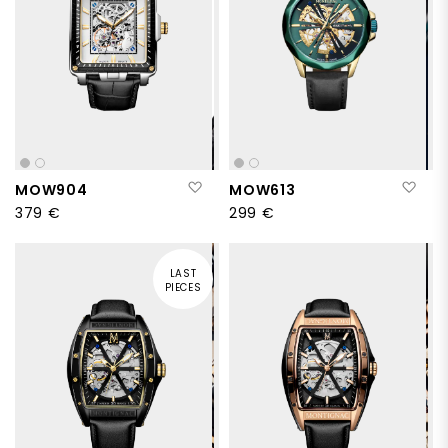
Aggiungi alla lista desideri
Aggi
MOW904
MOW613
379 €
299 €
LAST
PIECES