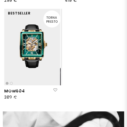
299 €
419 €
BESTSELLER
TORNA
PRESTO
SCOPRITE
Aggiungi alla lista desideri
MOW604
I
389 €
NOSTRI
BESTSELLERS