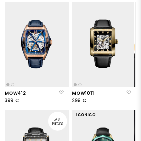
Aggiungi alla lista desideri
Aggi
MOW412
MOW1011
399 €
299 €
ICONICO
LAST
PIECES