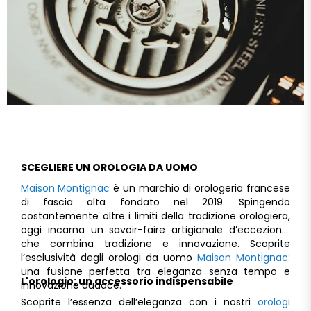
SCEGLIERE UN OROLOGIA DA UOMO
Maison Montignac
è un marchio di orologeria francese
di fascia alta fondato nel 2019. Spingendo
costantemente oltre i limiti della tradizione orologiera,
oggi incarna un savoir-faire artigianale d’eccezione,
che combina tradizione e innovazione. Scoprite
l’esclusività degli orologi da uomo
Maison Montignac:
una fusione perfetta tra eleganza senza tempo e
L'orologio: un accessorio indispensabile
innovazione audace.
Scoprite l’essenza dell’eleganza con i nostri
orologi