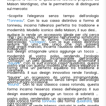
Maison Montignac, che le permettono di distinguersi
sul mercato:
-Scoprite l’eleganza senza tempo dell’orologio
“
Tonneau
”. Con la sua cassa distintiva a forma di
tonneau, incarna l’alleanza perfetta tra tradizione e
modernità. Modello iconico della Maison, il suo design
audace lo rende un accessorio ideale per chi cerca
-Per i più audaci, immergetevi nell’universo sofisticato
raffinatezza. Con la forma “Tonneau”, lasciatevi
dell’orologio “
Octagon
”. Con la sua cassa distintiva
sedurre da uno stile unico che non passerà
dagli angoli marcati, incarna l’audacia della Maison. Il
inosservato.
suo design ottagonale unico aggiunge un tocco di
modernità al vostro polso, rendendo l’orologio
-Esplorate l’eleganza incomparabile dell’orologio
“Octagon” un vero gioiello di orologeria. Affermate il
“
Square
”. Con la sua iconica cassa quadrata, questa
vostro stile con questo modello che unisce eleganza e
forma offre un perfetto equilibrio tra tradizione e
carattere.
modernità. Il suo design innovativo rende l’orologio
“Square” un accessorio da uomo intramontabile,
-Immergetevi nell’universo senza tempo dell’orologio
adatto a ogni occasione.
“
Round
”. Con la sua classica cassa rotonda, questa
forma incarna l’essenza stessa dell’eleganza. Il suo
design essenziale aggiunge un tocco di sobrietà al
vostro polso, rendendolo un accessorio perfetto per
Dalla iconica forma
tonneau
alla forma
quadrata
; dal
ogni occasione.
nero dorato al verde intenso; cinturini in pelle, maglia