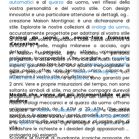
automatici
e al
quarzo
da uomo, veri riflessi della
vostra personalità e del vostro stile. Con design
innovativi e una particolare attenzione ai dettagli, ogni
creazione Maison Montignac è una dichiarazione di
stile. Esplorate le nostre collezioni di
orologi da uomo
,
accuratamente progettate per adattarsi al vostro stile
Orologi da uomo: un savoir-faire francese
di vita e alle vostre aspirazioni. Dalle casse distintive ai
d'eccezione
cinturini in pelle, maglia milanese o acciaio, ogni
dettaglio è pensato per offrirvi un’esperienza
In Maison Montignac, ogni modello è pensato,
orologiera incomparabile. Che scegliate un
modello
progettato e assemblato in Francia dai nostri team di
meccanico
, con fase lunare o un
classico cronografo
,
esperti, garantendo così una qualità ineguagliabile al
ogni pezzo offre una tecnicità unica, capace di
giusto prezzo. Gli orologi
Maison Montignac
, con
affermare il vostro stile con distinzione.
movimento meccanico
o al
quarzo
, sono garantiti per
2 anni. Vere e proprie misurazioni del tempo, non sono
soltanto simboli di stile, ma anche compagni durevoli
Modelli che vanno dal più intramontabile al più
progettati per resistere alla prova del tempo. Tutti i
audace
nostri orologi meccanici e al quarzo da uomo offrono
un’impermeabilità da 5 ATM a 20 ATM. Che siate
Scoprite le
nostre collezioni di orologi
e lasciatevi
sportivi o businessman, i nostri modelli sono pensati
conquistare dalla varietà dei nostri
modelli automatici
per adattarsi alle vostre esigenze e al vostro stile di
e al
quarzo
da uomo. Ogni orologio è progettato per
vita.
soddisfare le richieste e i desideri degli appassionati di
orologeria più esigenti.
Scoprite le forme di quadrante iconiche proposte da