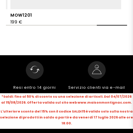
MOW1201
199 €
Resi entro 14 giorni
Servizio clienti via e-mail
*Saldi: fino al 50% di sconto su una selezione di articoli. Dal 04/07/2026
al 15/08/2026. Offerta valida sul sito web www.maisonmontignac.com.
L'ulteriore sconto del 15% con il codice SALDI15 è valido solo sulla nostra
selezione di prodotti in saldo a partire da venerdì 17 luglio 2026 alle ore
18:00.