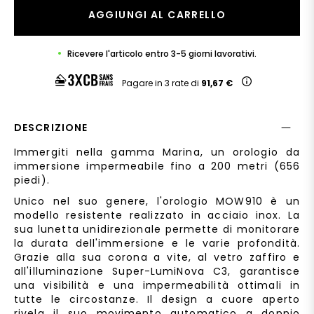
AGGIUNGI AL CARRELLO
Ricevere l'articolo entro 3-5 giorni lavorativi.
Pagare in 3 rate di
91,67 €
DESCRIZIONE
Immergiti nella gamma Marina, un orologio da
immersione impermeabile fino a 200 metri (656
piedi).
Unico nel suo genere, l'orologio MOW910 è un
modello resistente realizzato in acciaio inox. La
sua lunetta unidirezionale permette di monitorare
la durata dell'immersione e le varie profondità.
Grazie alla sua corona a vite, al vetro zaffiro e
all'illuminazione Super-LumiNova C3, garantisce
una visibilità e una impermeabilità ottimali in
tutte le circostanze. Il design a cuore aperto
rivela il suo movimento automatico a doppio