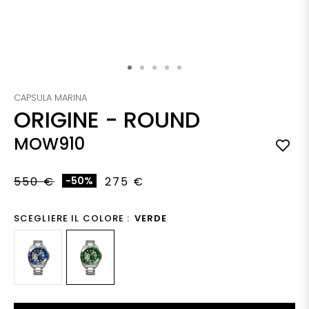
Vai all'inizio della galleria di immagini
CAPSULA MARINA
ORIGINE
-
ROUND
MOW910
550 €
-50%
275 €
SCEGLIERE IL COLORE :
VERDE